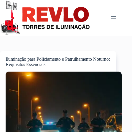
Pular
para
o
conteúdo
Iluminação para Policiamento e Patrulhamento Noturno:
Requisitos Essenciais