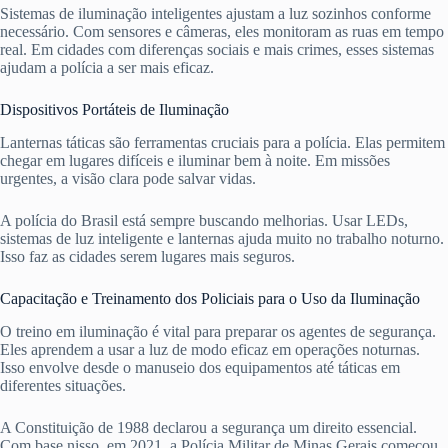
Sistemas de iluminação inteligentes ajustam a luz sozinhos conforme
necessário. Com sensores e câmeras, eles monitoram as ruas em tempo
real. Em cidades com diferenças sociais e mais crimes, esses sistemas
ajudam a polícia a ser mais eficaz.
Dispositivos Portáteis de Iluminação
Lanternas táticas são ferramentas cruciais para a polícia. Elas permitem
chegar em lugares difíceis e iluminar bem à noite. Em missões
urgentes, a visão clara pode salvar vidas.
A polícia do Brasil está sempre buscando melhorias. Usar LEDs,
sistemas de luz inteligente e lanternas ajuda muito no trabalho noturno.
Isso faz as cidades serem lugares mais seguros.
Capacitação e Treinamento dos Policiais para o Uso da Iluminação
O treino em iluminação é vital para preparar os agentes de segurança.
Eles aprendem a usar a luz de modo eficaz em operações noturnas.
Isso envolve desde o manuseio dos equipamentos até táticas em
diferentes situações.
A Constituição de 1988 declarou a segurança um direito essencial.
Com base nisso, em 2021, a Polícia Militar de Minas Gerais começou