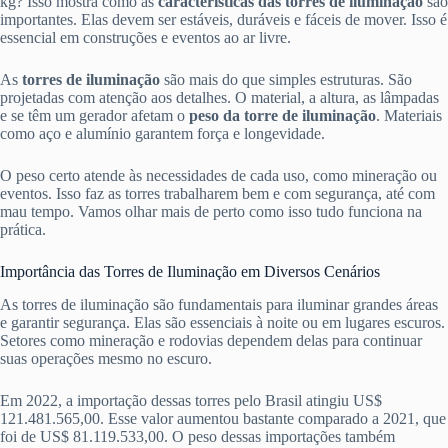
kg? Isso mostra como as
características das torres de iluminação
são
importantes. Elas devem ser estáveis, duráveis e fáceis de mover. Isso é
essencial em construções e eventos ao ar livre.
As
torres de iluminação
são mais do que simples estruturas. São
projetadas com atenção aos detalhes. O material, a altura, as lâmpadas
e se têm um gerador afetam o
peso da torre de iluminação
. Materiais
como aço e alumínio garantem força e longevidade.
O peso certo atende às necessidades de cada uso, como mineração ou
eventos. Isso faz as torres trabalharem bem e com segurança, até com
mau tempo. Vamos olhar mais de perto como isso tudo funciona na
prática.
Importância das Torres de Iluminação em Diversos Cenários
As torres de iluminação são fundamentais para iluminar grandes áreas
e garantir segurança. Elas são essenciais à noite ou em lugares escuros.
Setores como mineração e rodovias dependem delas para continuar
suas operações mesmo no escuro.
Em 2022, a importação dessas torres pelo Brasil atingiu US$
121.481.565,00. Esse valor aumentou bastante comparado a 2021, que
foi de US$ 81.119.533,00. O peso dessas importações também