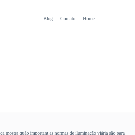
Blog
Contato
Home
tica mostra quão important as normas de iluminação viária são para