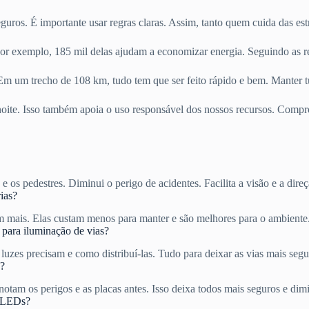
guros. É importante usar regras claras. Assim, tanto quem cuida das es
r exemplo, 185 mil delas ajudam a economizar energia. Seguindo as 
m um trecho de 108 km, tudo tem que ser feito rápido e bem. Manter tu
à noite. Isso também apoia o uso responsável dos nossos recursos. Comp
 os pedestres. Diminui o perigo de acidentes. Facilita a visão e a direç
ias?
is. Elas custam menos para manter e são melhores para o ambiente. E
para iluminação de vias?
uzes precisam e como distribuí-las. Tudo para deixar as vias mais segur
s?
otam os perigos e as placas antes. Isso deixa todos mais seguros e dimi
a LEDs?