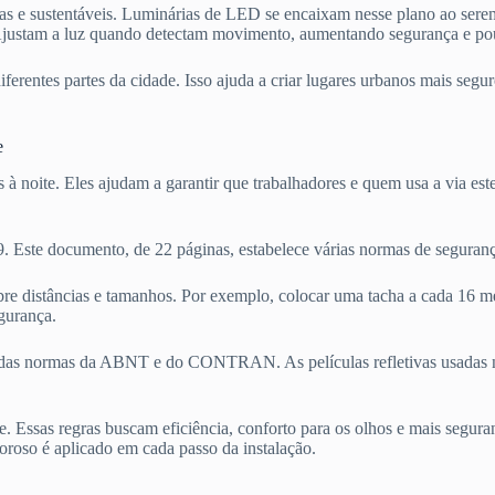
as e sustentáveis. Luminárias de LED se encaixam nesse plano ao serem 
s. Ajustam a luz quando detectam movimento, aumentando segurança e p
erentes partes da cidade. Isso ajuda a criar lugares urbanos mais segur
e
as à noite. Eles ajudam a garantir que trabalhadores e quem usa a via e
te documento, de 22 páginas, estabelece várias normas de segurança.
re distâncias e tamanhos. Por exemplo, colocar uma tacha a cada 16 me
egurança.
% das normas da ABNT e do CONTRAN. As películas refletivas usadas n
. Essas regras buscam eficiência, conforto para os olhos e mais segur
roso é aplicado em cada passo da instalação.